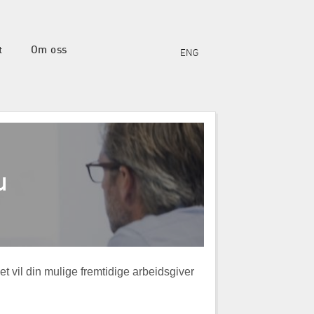
t
Om oss
ENG
u
uet vil din mulige fremtidige arbeidsgiver