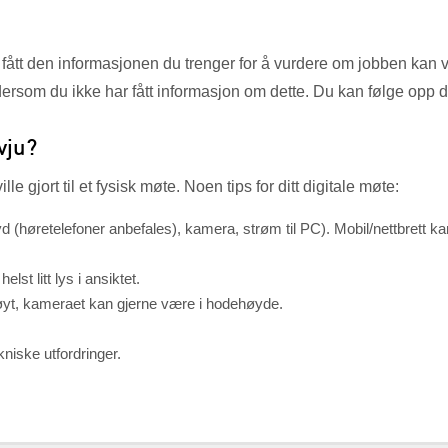
ha fått den informasjonen du trenger for å vurdere om jobben kan v
rsom du ikke har fått informasjon om dette. Du kan følge opp 
vju?
gjort til et fysisk møte. Noen tips for ditt digitale møte:
(lyd (høretelefoner anbefales), kamera, strøm til PC). Mobil/nettbrett 
lst litt lys i ansiktet.
øyt, kameraet kan gjerne være i hodehøyde.
niske utfordringer.