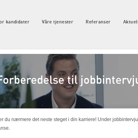
or kandidater
Våre tjenester
Referanser
Aktuel
Forberedelse til jobbintervj
da er du nærmere det neste steget i din karriere! Under jobbintervj
anse.