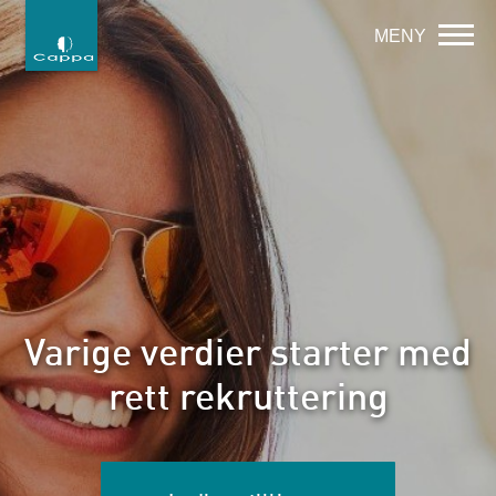
MENY
Varige verdier starter med
rett rekruttering