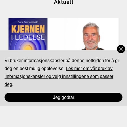
Aktuelt
Vi bruker informasjonskapsler på denne nettsiden for å gi
deg en best mulig opplevelse.
Les mer om vår bruk av
informasjonskapsler og velg innstillingene som passer
Kjernen i Ledelse
deg
.
Ny bok av forfatter og foredragsholder Rune
Jeg godtar
Semundseth
Motta nyhetsbrev fra rekrutteringsselskapet Cappa